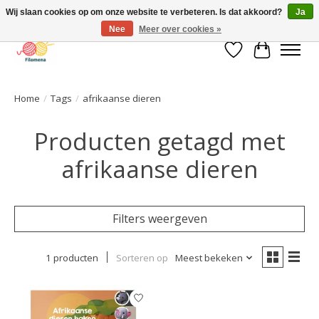
Wij slaan cookies op om onze website te verbeteren. Is dat akkoord?
Ja
Nee
Meer over cookies »
Verlanglijst
Winkelwa
Home
/
Tags
/
afrikaanse dieren
Producten getagd met
afrikaanse dieren
Filters weergeven
1 producten
Sorteren op
Meest bekeken