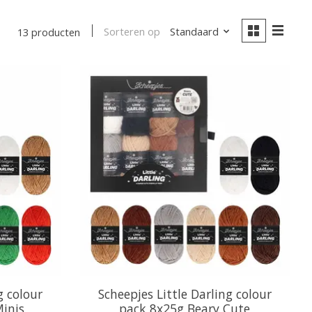
Sorteren op
Standaard
13 producten
g colour
Scheepjes Little Darling colour
inis
pack 8x25g Beary Cute