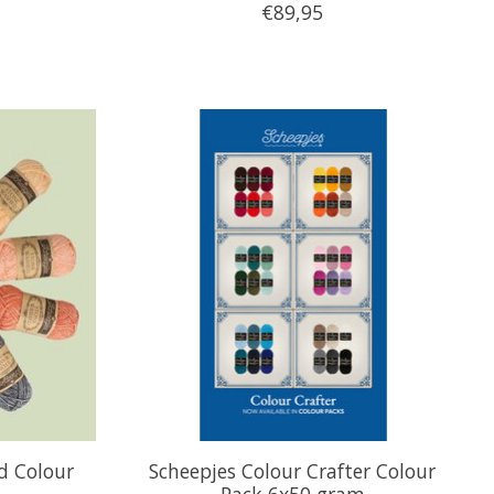
€89,95
d Colour
Scheepjes Colour Crafter Colour
Pack 6x50 gram