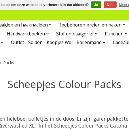
kies op om onze website te verbeteren. Is dat akkoord?
Ja
Nee
Meer 
aalden en haaknaalden
Toebehoren breien en haken
Handwerkboeken
Stof en naaigerief
Punchen
Outlet - Solden - Koopjes Wol - Bollenmand
Cadeau
r Packs
Scheepjes Colour Packs
n heleboel bolletjes in de doos. Er zijn garenpakkett
verwashed XL. In het Scheepjes Colour Packs Catona 1