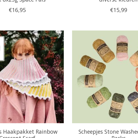
€16,95
€15,99
es Haakpakket Rainbow
Scheepjes Stone Washe
Crescent Scarf
Packs