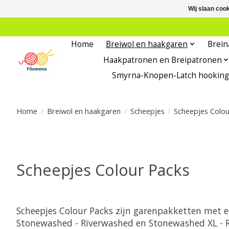
Wij slaan coo
Home
Breiwol en haakgaren
Brein
Haakpatronen en Breipatronen
Smyrna-Knopen-Latch hooking
Home
/
Breiwol en haakgaren
/
Scheepjes
/
Scheepjes Colou
Scheepjes Colour Packs
Scheepjes Colour Packs zijn garenpakketten met ee
Stonewashed - Riverwashed en Stonewashed XL - Ri