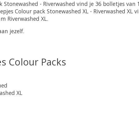
ck Stonewashed - Riverwashed vind je 36 bolletjes van
epjes Colour pack Stonewashed XL - Riverwashed XL vin
am Riverwashed XL.
an jezelf.
es Colour Packs
hed
washed XL