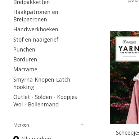
Breipakketten
Haakpatronen en
Breipatronen
Handwerkboeken
Stof en naaigerief
Punchen
Borduren
Macramé
Smyrna-Knopen-Latch
hooking
Outlet - Solden - Koopjes
Wol - Bollenmand
Merken
Scheepj
Alle merken