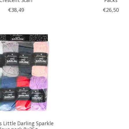
€38,49
€26,50
 Little Darling Sparkle