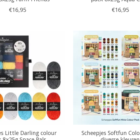
€16,95
€16,95
s Little Darling colour
Scheepjes Softfun Col
 8x25g Space Pals
diverse kleuren