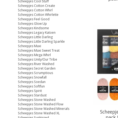
Scheepjes Cool Stuff
Scheepjes Cotton Create
Scheepjes Cotton Whirl
Scheepjes Cotton Whirlette
Scheepjes Feel Good
Scheepjes Glow Up
Scheepjes Kindsome
Scheepjes Legacy Katoen
Scheepjes Little Darling
Scheepjes Little Darling Sparkle
Scheepjes Maxi
Scheepjes Maxi Sweet Treat
Scheepjes Mega Whirl
Scheepjes Unity/Our Tribe
Scheepjes River Washed
Scheepjes Secret Garden
Scheepjes Scrumptious
Scheepjes Snowfall
Scheepjes Soedan
Scheepjes Softfun
Scheepjes Spirit
Scheepjes Stardust
Scheepjes Stone Washed
Scheepjes Stone Washed Flow
Scheepjes Stone Washed Minerals
Scheepje
Scheepjes Stone Washed XL
pack 
Scheepjes Sunkissed