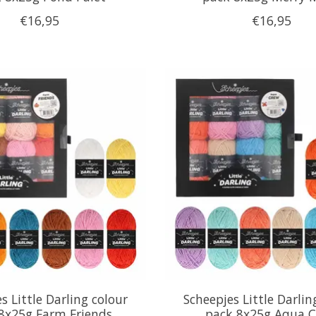
€16,95
€16,95
s Little Darling colour
Scheepjes Little Darlin
8x25g Farm Friends
pack 8x25g Aqua 