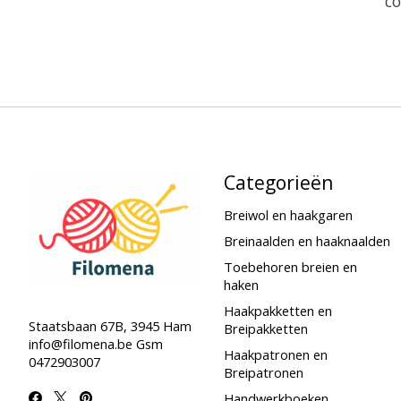
co
Categorieën
Breiwol en haakgaren
Breinaalden en haaknaalden
Toebehoren breien en
haken
Haakpakketten en
Staatsbaan 67B, 3945 Ham
Breipakketten
info@filomena.be
Gsm
Haakpatronen en
0472903007
Breipatronen
Handwerkboeken