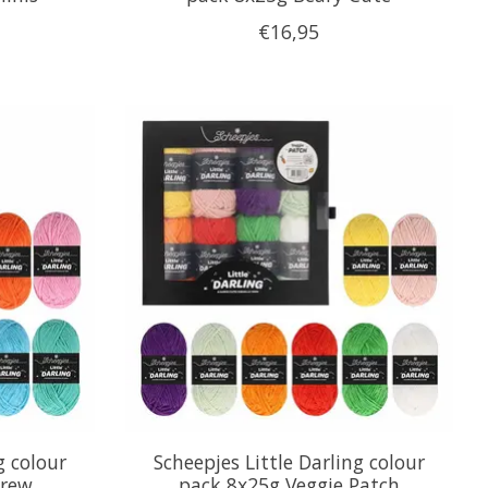
€16,95
g colour
Scheepjes Little Darling colour
Crew
pack 8x25g Veggie Patch