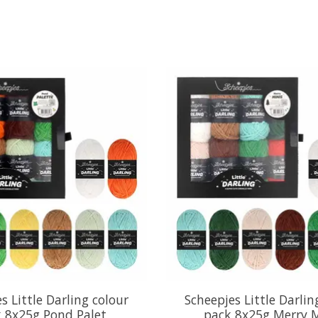
s Little Darling colour
Scheepjes Little Darlin
 8x25g Pond Palet
pack 8x25g Merry M