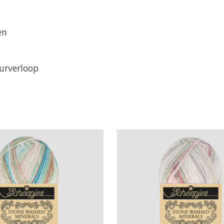
en
eurverloop