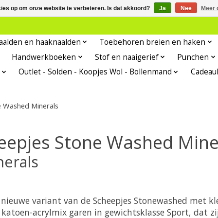
kies op om onze website te verbeteren. Is dat akkoord?
Ja
Nee
Meer 
aalden en haaknaalden
Toebehoren breien en haken
Handwerkboeken
Stof en naaigerief
Punchen
Outlet - Solden - Koopjes Wol - Bollenmand
Cadeau
e Washed Minerals
eepjes Stone Washed Mine
erals
 nieuwe variant van de Scheepjes Stonewashed met kle
atoen-acrylmix garen in gewichtsklasse Sport, dat zi