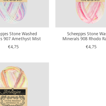
epjes Stone Washed
Scheepjes Stone W
ls 907 Amethyst Mist
Minerals 908 Rhodo R
€4,75
€4,75