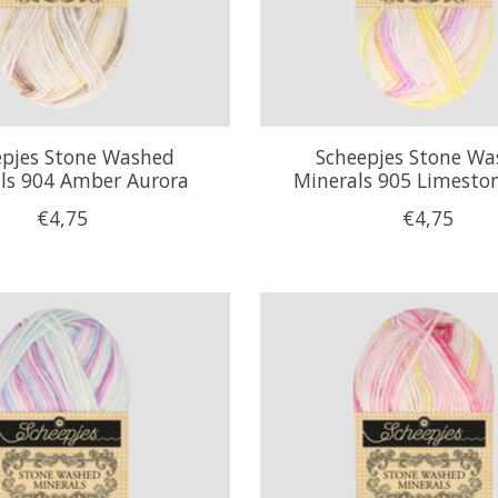
epjes Stone Washed
Scheepjes Stone W
ls 904 Amber Aurora
Minerals 905 Limesto
€4,75
€4,75