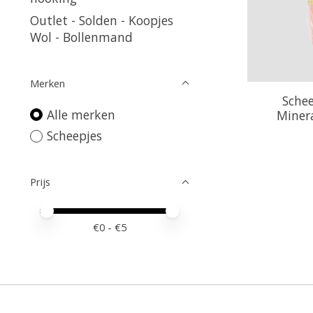
Outlet - Solden - Koopjes
Wol - Bollenmand
Merken
Sche
Alle merken
Minera
Scheepjes
Prijs
Minimale prijswaarde
Price maximum value
€
0
- €
5