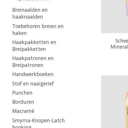
Breinaalden en
haaknaalden
Toebehoren breien en
haken
Sche
Haakpakketten en
Minera
Breipakketten
Haakpatronen en
Breipatronen
Handwerkboeken
Stof en naaigerief
Punchen
Borduren
Macramé
Smyrna-Knopen-Latch
hooking