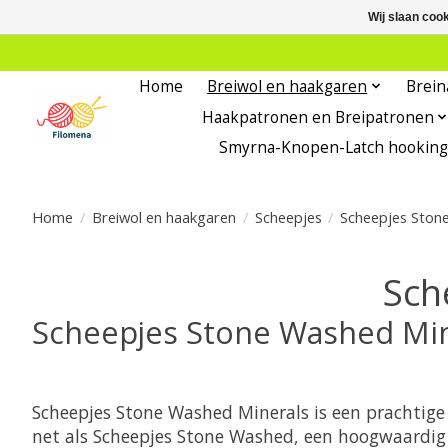
Wij slaan coo
Home
Breiwol en haakgaren
Brein
Haakpatronen en Breipatronen
Smyrna-Knopen-Latch hooking
Home
/
Breiwol en haakgaren
/
Scheepjes
/
Scheepjes Ston
Sch
Scheepjes Stone Washed Min
Scheepjes Stone Washed Minerals
is een prachtige
net als Scheepjes Stone Washed, een hoogwaardig k