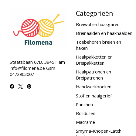
Categorieën
Breiwol en haakgaren
Breinaalden en haaknaalden
Toebehoren breien en
haken
Haakpakketten en
Staatsbaan 67B, 3945 Ham
Breipakketten
info@filomena.be
Gsm
Haakpatronen en
0472903007
Breipatronen
Handwerkboeken
Stof en naaigerief
Punchen
Borduren
Macramé
Smyrna-Knopen-Latch