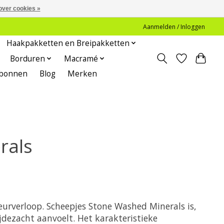
over cookies »
Aanmelden / Inloggen
Haakpakketten en Breipakketten
Borduren
Macramé
bonnen
Blog
Merken
rals
urverloop. Scheepjes Stone Washed Minerals is,
jdezacht aanvoelt. Het karakteristieke