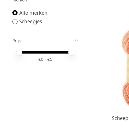
Alle merken
Scheepjes
Prijs
Minimale prijswaarde
Price maximum value
€
0
- €
5
Scheep