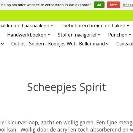
kies op om onze website te verbeteren. Is dat akkoord?
Ja
Nee
Meer 
aalden en haaknaalden
Toebehoren breien en haken
Handwerkboeken
Stof en naaigerief
Punchen
Outlet - Solden - Koopjes Wol - Bollenmand
Cadeau
Scheepjes Spirit
tiel kleurverloop, zacht en wollig garen. Een fijne men
 wol kan. Wollig door de acryl en toch absorberend en