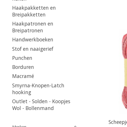
Haakpakketten en
Breipakketten
Haakpatronen en
Breipatronen
Handwerkboeken
Stof en naaigerief
Punchen
Borduren
Macramé
Smyrna-Knopen-Latch
hooking
Outlet - Solden - Koopjes
Wol - Bollenmand
Scheepje
Merken