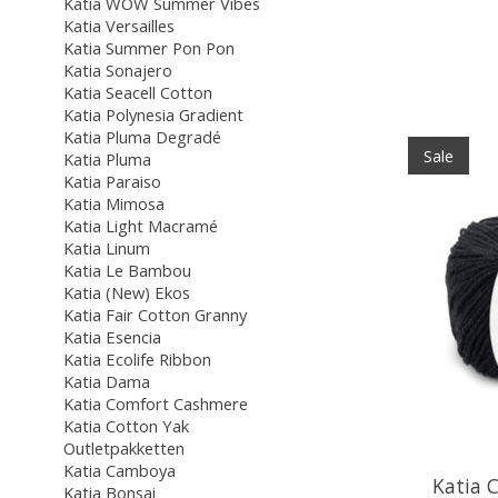
Katia WOW Summer Vibes
Katia Versailles
Katia Summer Pon Pon
Katia Sonajero
Katia Seacell Cotton
Katia Polynesia Gradient
Katia Pluma Degradé
Sale
Katia Pluma
Katia Paraiso
Katia Mimosa
Katia Light Macramé
Katia Linum
Katia Le Bambou
Katia (New) Ekos
Katia Fair Cotton Granny
Katia Esencia
Katia Ecolife Ribbon
Katia Dama
Katia Comfort Cashmere
Katia Cotton Yak
Outletpakketten
Katia Camboya
Katia 
Katia Bonsai