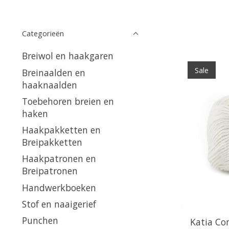
Categorieën
Breiwol en haakgaren
Sale
Breinaalden en
haaknaalden
Toebehoren breien en
haken
Haakpakketten en
Breipakketten
Haakpatronen en
Breipatronen
Handwerkboeken
Stof en naaigerief
Punchen
Katia Co