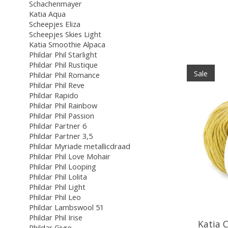
Schachenmayer
Katia Aqua
Scheepjes Eliza
Scheepjes Skies Light
Katia Smoothie Alpaca
Phildar Phil Starlight
Phildar Phil Rustique
Sale
Phildar Phil Romance
Phildar Phil Reve
Phildar Rapido
Phildar Phil Rainbow
Phildar Phil Passion
Phildar Partner 6
Phildar Partner 3,5
Phildar Myriade metallicdraad
Phildar Phil Love Mohair
Phildar Phil Looping
Phildar Phil Lolita
Phildar Phil Light
Phildar Phil Leo
Phildar Lambswool 51
Phildar Phil Irise
Katia 
Phildar Givre