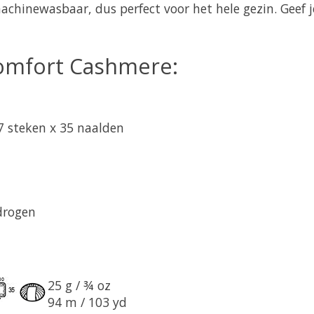
chinewasbaar, dus perfect voor het hele gezin. Geef j
 Comfort Cashmere:
7 steken x 35 naalden
drogen
25 g / ¾ oz
94 m / 103 yd