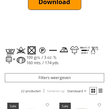
100 grs. / 3 oz. ½
160 mts. / 174 yds.
Filters weergeven
22 producten
Sorteren op
Standaard
Sale
Sale