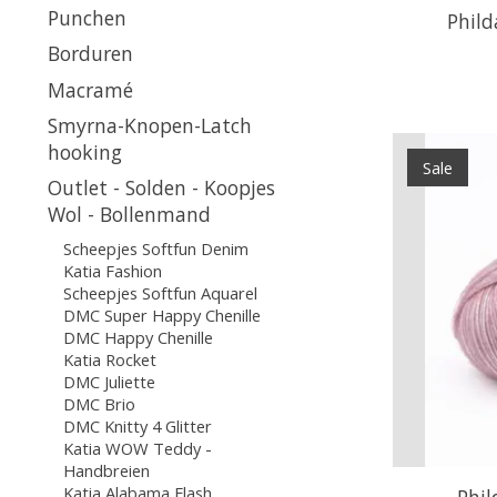
Punchen
Philda
Borduren
Macramé
Smyrna-Knopen-Latch
hooking
Sale
Outlet - Solden - Koopjes
Wol - Bollenmand
Scheepjes Softfun Denim
Katia Fashion
Scheepjes Softfun Aquarel
DMC Super Happy Chenille
DMC Happy Chenille
Katia Rocket
DMC Juliette
DMC Brio
DMC Knitty 4 Glitter
Katia WOW Teddy -
Handbreien
Katia Alabama Flash
Phil