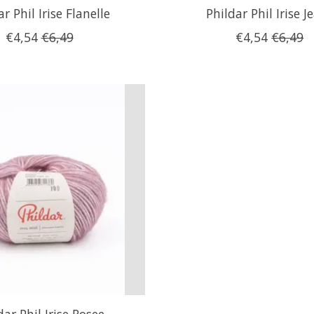
r Phil Irise Flanelle
Phildar Phil Irise J
€4,54
€6,49
€4,54
€6,49
dar Phil Irise Rosee