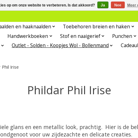
kies op om onze website te verbeteren. Is dat akkoord?
Ja
Nee
Meer 
aalden en haaknaalden
Toebehoren breien en haken
Handwerkboeken
Stof en naaigerief
Punchen
Outlet - Solden - Koopjes Wol - Bollenmand
Cadeau
 Phil Irise
Phildar Phil Irise
ele glans en een metallic look, prachtig. Hier is de bel
ndgenoot voor uw zijdezachte en delicate creaties.