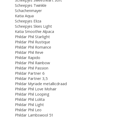
Scheepjes Sweetheart Soft
Scheepjes Twinkle
Schachenmayer
Katia Aqua
Scheepjes Eliza
Scheepjes Skies Light
Katia Smoothie Alpaca
Phildar Phil Starlight
Phildar Phil Rustique
Phildar Phil Romance
Phildar Phil Reve
Phildar Rapido
Phildar Phil Rainbow
Phildar Phil Passion
Phildar Partner 6
Phildar Partner 3,5
Phildar Myriade metallicdraad
Phildar Phil Love Mohair
Phildar Phil Looping
Phildar Phil Lolita
Phildar Phil Light
Phildar Phil Leo
Phildar Lambswool 51