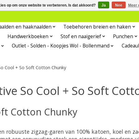
kies op om onze website te verbeteren. Is dat akkoord?
Ja
Nee
Meer 
aalden en haaknaalden
Toebehoren breien en haken
Handwerkboeken
Stof en naaigerief
Punchen
Outlet - Solden - Koopjes Wol - Bollenmand
Cadeau
So Cool + So Soft Cotton Chunky
tive So Cool + So Soft Cot
oft Cotton Chunky
een robuuste zigzag-garen van 100% katoen, koel en z
met een eenvoudige steek een eigentijdse, moderne uits