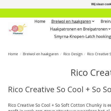
Wij slaan coo
Home
Breiwol en haakgaren
Brein
Haakpatronen en Breipatronen
Smyrna-Knopen-Latch hooking
Home
/
Breiwol en haakgaren
/
Rico Design
/
Rico Creative 
Rico Crea
Rico Creative So Cool + So S
Rico Creative So Cool + So Soft Cotton Chunky is 
geeft je werk een grove structuur waardoor het al 