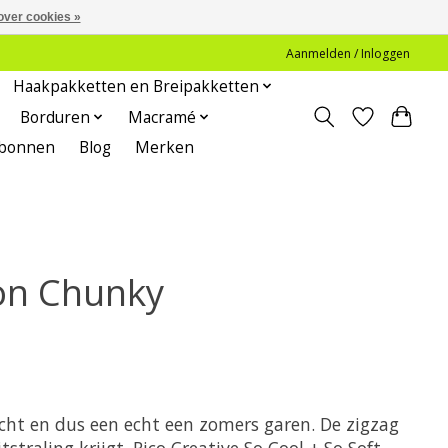
over cookies »
Aanmelden / Inloggen
Haakpakketten en Breipakketten
Borduren
Macramé
bonnen
Blog
Merken
ton Chunky
acht en dus een echt een zomers garen. De zigzag
traling krijgt. Rico Creative So Cool + So Soft