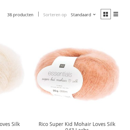
Sorteren op
Standaard
38 producten
oves Silk
Rico Super Kid Mohair Loves Silk
043 Lachs