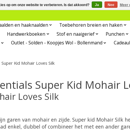
kies op om onze website te verbeteren. Is dat akkoord?
Ja
Nee
Meer 
aalden en haaknaalden
Toebehoren breien en haken
Handwerkboeken
Stof en naaigerief
Punchen
Outlet - Solden - Koopjes Wol - Bollenmand
Cadeau
s Super Kid Mohair Loves Silk
entials Super Kid Mohair L
hair Loves Silk
fijn garen van mohair en zijde. Super kid Mohair Silk h
draad enkel, dubbel of combineer het met een ander g