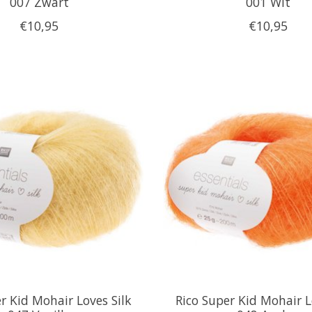
007 Zwart
001 Wit
€10,95
€10,95
r Kid Mohair Loves Silk
Rico Super Kid Mohair L