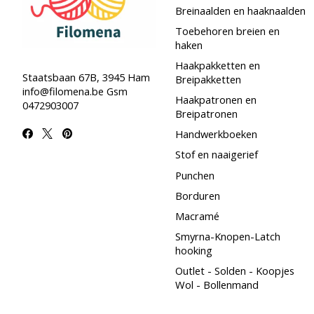
Breinaalden en haaknaalden
Toebehoren breien en
haken
Haakpakketten en
Staatsbaan 67B, 3945 Ham
Breipakketten
info@filomena.be
Gsm
Haakpatronen en
0472903007
Breipatronen
Handwerkboeken
Stof en naaigerief
Punchen
Borduren
Macramé
Smyrna-Knopen-Latch
hooking
Outlet - Solden - Koopjes
Wol - Bollenmand