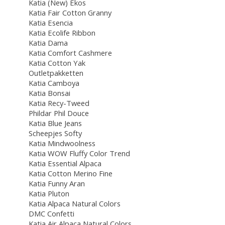
Katia (New) Ekos
Katia Fair Cotton Granny
Katia Esencia
Katia Ecolife Ribbon
Katia Dama
Katia Comfort Cashmere
Katia Cotton Yak
Outletpakketten
Katia Camboya
Katia Bonsai
Katia Recy-Tweed
Phildar Phil Douce
Katia Blue Jeans
Scheepjes Softy
Katia Mindwoolness
Katia WOW Fluffy Color Trend
Katia Essential Alpaca
Katia Cotton Merino Fine
Katia Funny Aran
Katia Pluton
Katia Alpaca Natural Colors
DMC Confetti
Katia Air Alpaca Natural Colors