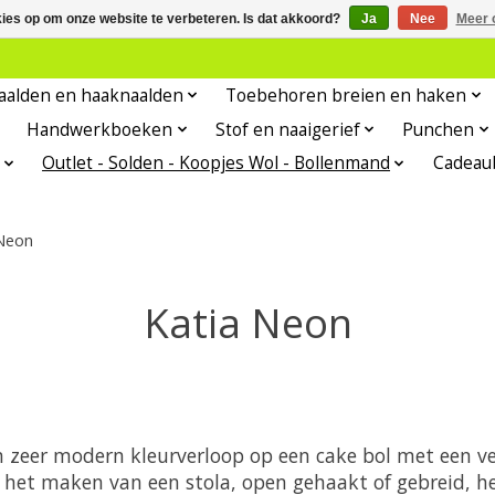
kies op om onze website te verbeteren. Is dat akkoord?
Ja
Nee
Meer 
aalden en haaknaalden
Toebehoren breien en haken
Handwerkboeken
Stof en naaigerief
Punchen
Outlet - Solden - Koopjes Wol - Bollenmand
Cadeau
Neon
Katia Neon
 zeer modern kleurverloop op een cake bol met een vee
 het maken van een stola, open gehaakt of gebreid, heb