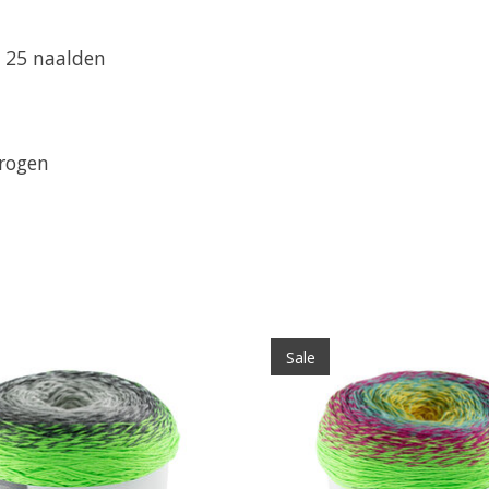
x 25 naalden
rogen
Sale