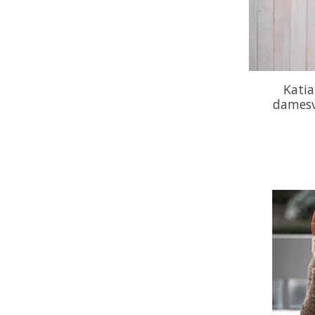
Katia
damesve