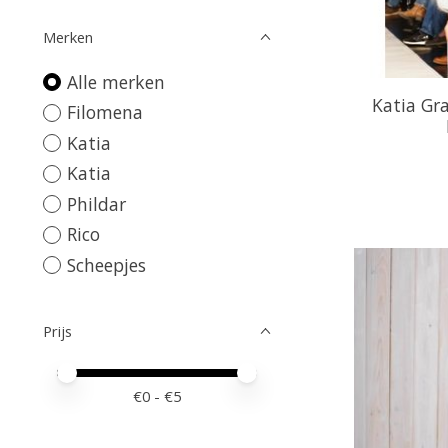
Merken
Alle merken
Katia Gra
Filomena
Katia
Katia
Phildar
Rico
Scheepjes
Prijs
Minimale prijswaarde
Price maximum value
€
0
- €
5