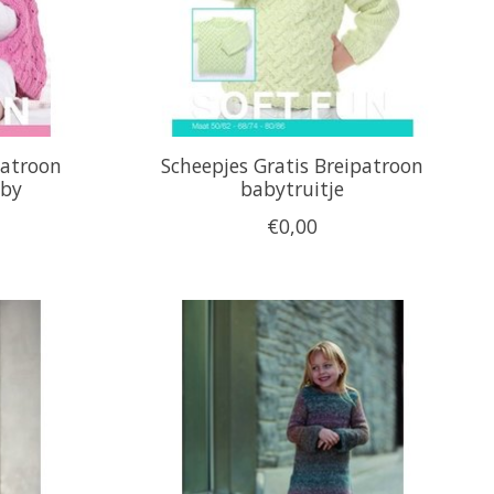
patroon
Scheepjes Gratis Breipatroon
aby
babytruitje
€0,00