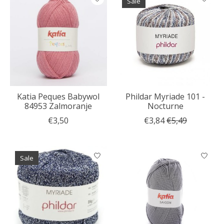
Sale
Katia Peques Babywol
Phildar Myriade 101 -
84953 Zalmoranje
Nocturne
€3,50
€3,84
€5,49
Sale