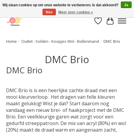
Wij slaan cookies op om onze website te verbeteren. Is dat akkoord?
Ja
Nee
Meer over cookies »
Verlanglijst
Winkelwa
Home
/
Outlet - Solden - Koopjes Wol - Bollenmand
/
DMC Brio
DMC Brio
DMC Brio
DMC Brio is is een heerlijke zachte draad met een
mooi kleurverloop. Het dragen van felle kleuren
maakt gelukkig! Wist je dat? Start daarom nog
vandaag een nieuw brei- of haakproject met de DMC
Brio. Een veelkleurige garen wat zorgt voor een
gedurfd streeppatroon. De mix van acryl (80%) en wol
(20%) maakt de draad warm en aangenaam zacht,