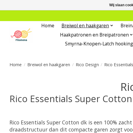
Wij slaan coo
Home
Breiwol en haakgaren
Brein
Haakpatronen en Breipatronen
Smyrna-Knopen-Latch hooking
Home
/
Breiwol en haakgaren
/
Rico Design
/
Rico Essential
Ri
Rico Essentials Super Cotton
Rico Essentials Super Cotton dk is een 100% zac
draadstructuur dan dit compacte garen zorgt vo