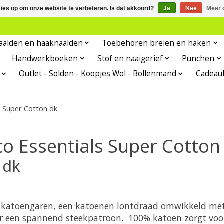
kies op om onze website te verbeteren. Is dat akkoord?
Ja
Nee
Meer 
aalden en haaknaalden
Toebehoren breien en haken
Handwerkboeken
Stof en naaigerief
Punchen
Outlet - Solden - Koopjes Wol - Bollenmand
Cadeau
s Super Cotton dk
co Essentials Super Cotton
 dk
ht katoengaren, een katoenen lontdraad omwikkeld me
or een spannend steekpatroon. 100% katoen zorgt voo