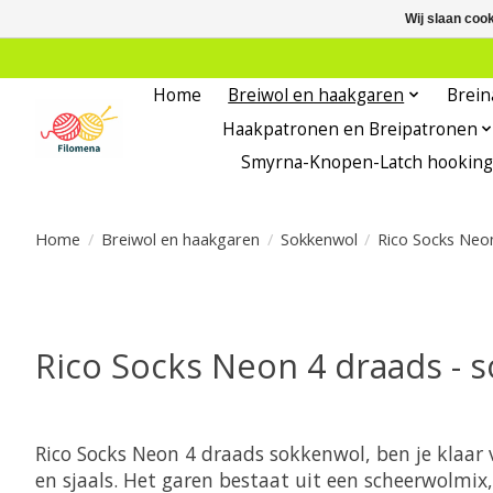
Wij slaan coo
Home
Breiwol en haakgaren
Brein
Haakpatronen en Breipatronen
Smyrna-Knopen-Latch hooking
Home
/
Breiwol en haakgaren
/
Sokkenwol
/
Rico Socks Neo
Rico Socks Neon 4 draads - 
Rico Socks Neon 4 draads sokkenwol, ben je klaar 
en sjaals. Het garen bestaat uit een scheerwolmi