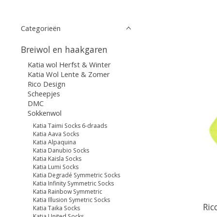
Categorieën
Breiwol en haakgaren
Katia wol Herfst & Winter
Katia Wol Lente & Zomer
Rico Design
Scheepjes
DMC
Sokkenwol
Katia Taimi Socks 6-draads
Katia Aava Socks
Katia Alpaquina
Katia Danubio Socks
Katia Kaisla Socks
Katia Lumi Socks
Katia Degradé Symmetric Socks
Katia Infinity Symmetric Socks
Katia Rainbow Symmetric
Katia Illusion Symetric Socks
Ric
Katia Taika Socks
Katia United Socks