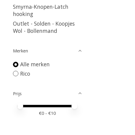
Smyrna-Knopen-Latch
hooking
Outlet - Solden - Koopjes
Wol - Bollenmand
Merken
Alle merken
Rico
Prijs
Minimale prijswaarde
Price maximum value
€
0
- €
10