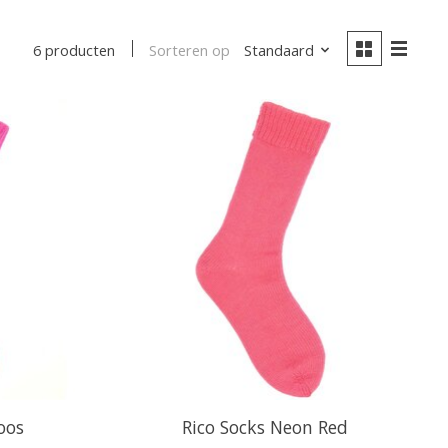
Sorteren op
Standaard
6 producten
oos
Rico Socks Neon Red