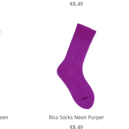
€8,49
roen
Rico Socks Neon Purper
€8,49