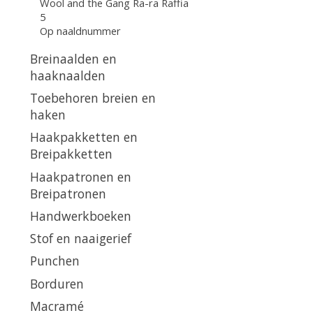
Wool and the Gang Ra-ra Raffia
5
Op naaldnummer
Breinaalden en
haaknaalden
Toebehoren breien en
haken
Haakpakketten en
Breipakketten
Haakpatronen en
Breipatronen
Handwerkboeken
Stof en naaigerief
Punchen
Borduren
Macramé