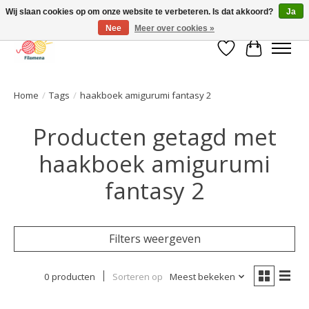
Wij slaan cookies op om onze website te verbeteren. Is dat akkoord?
Ja
Nee
Meer over cookies »
Verlanglijst
Winkelwa
Home
/
Tags
/
haakboek amigurumi fantasy 2
Producten getagd met
haakboek amigurumi
fantasy 2
Filters weergeven
0 producten
Sorteren op
Meest bekeken