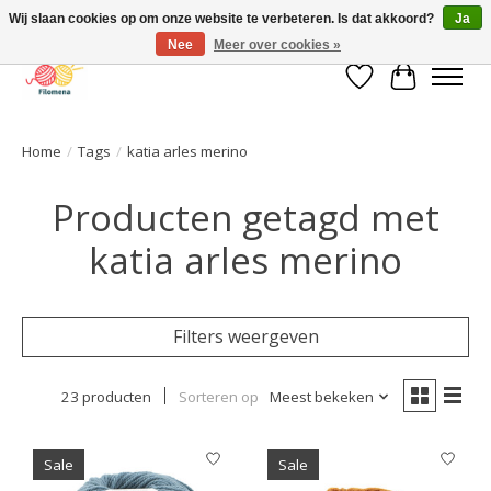
Wij slaan cookies op om onze website te verbeteren. Is dat akkoord?
Ja
Nee
Meer over cookies »
Verlanglijst
Winkelwa
Home
/
Tags
/
katia arles merino
Producten getagd met
katia arles merino
Filters weergeven
23 producten
Sorteren op
Meest bekeken
Sale
Sale