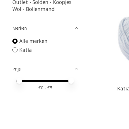
Outlet - Solden - Koopjes
Wol - Bollenmand
Merken
Alle merken
Katia
Prijs
Minimale prijswaarde
Price maximum value
€
0
- €
5
Kati