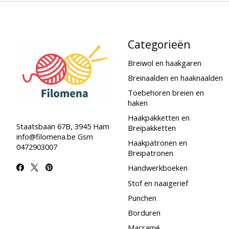
Categorieën
Breiwol en haakgaren
Breinaalden en haaknaalden
Toebehoren breien en
haken
Haakpakketten en
Staatsbaan 67B, 3945 Ham
Breipakketten
info@filomena.be
Gsm
Haakpatronen en
0472903007
Breipatronen
Handwerkboeken
Stof en naaigerief
Punchen
Borduren
Macramé