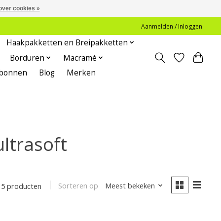
over cookies »
Aanmelden / Inloggen
Haakpakketten en Breipakketten
Borduren
Macramé
bonnen
Blog
Merken
ltrasoft
Sorteren op
Meest bekeken
15 producten