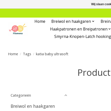
Wij slaan coo
Home
Breiwol en haakgaren
Brein
Haakpatronen en Breipatronen
Smyrna-Knopen-Latch hooking
Home
/
Tags
/
katia baby ultrasoft
Product
Categorieën
Breiwol en haakgaren