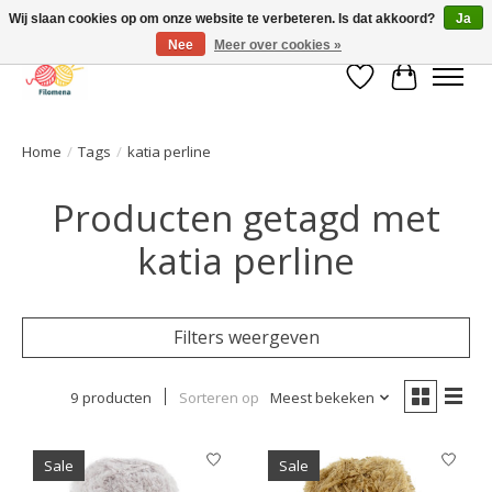
Wij slaan cookies op om onze website te verbeteren. Is dat akkoord?
Ja
Nee
Meer over cookies »
Verlanglijst
Winkelwa
Home
/
Tags
/
katia perline
Producten getagd met
katia perline
Filters weergeven
9 producten
Sorteren op
Meest bekeken
Sale
Sale