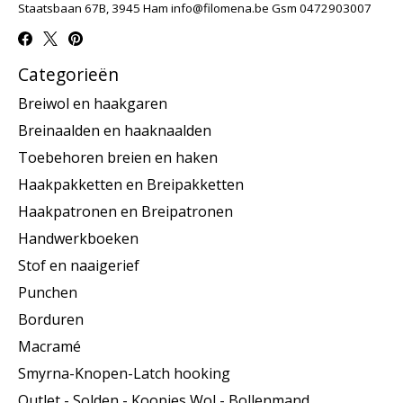
Staatsbaan 67B, 3945 Ham
info@filomena.be
Gsm 0472903007
Categorieën
Breiwol en haakgaren
Breinaalden en haaknaalden
Toebehoren breien en haken
Haakpakketten en Breipakketten
Haakpatronen en Breipatronen
Handwerkboeken
Stof en naaigerief
Punchen
Borduren
Macramé
Smyrna-Knopen-Latch hooking
Outlet - Solden - Koopjes Wol - Bollenmand