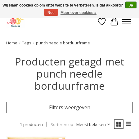
Wij slaan cookies op om onze website te verbeteren. Is dat akkoord?
Ja
Nee
Meer over cookies »
Verlanglijst
Winkelwa
Home
/
Tags
/
punch needle borduurframe
Producten getagd met
punch needle
borduurframe
Filters weergeven
1 producten
Sorteren op
Meest bekeken