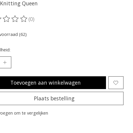
 Knitting Queen
(0)
oordeling van dit product is
0
van de 5
voorraad (62)
heid:
Toevoegen aan winkelwagen
Plaats bestelling
oegen om te vergelijken