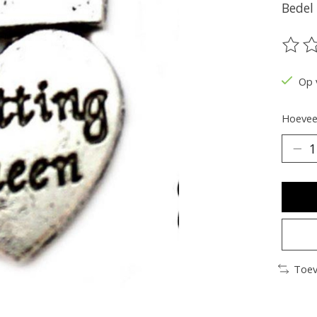
Bedel
De be
Op 
Hoeveel
Toev