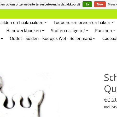
kies op om onze website te verbeteren. Is dat akkoord?
Ja
Nee
Meer 
aalden en haaknaalden
Toebehoren breien en haken
Handwerkboeken
Stof en naaigerief
Punchen
Outlet - Solden - Koopjes Wol - Bollenmand
Cadeau
Sc
Qu
€0,2
Incl. bt