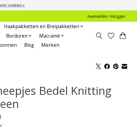
over cookies »
Aanmelden / Inloggen
Haakpakketten en Breipakketten
Borduren
Macramé
bonnen
Blog
Merken
heepjes Bedel Knitting
een
0
w