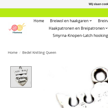
Wij slaan coo
Home
Breiwol en haakgaren
Brein
Haakpatronen en Breipatronen
Smyrna-Knopen-Latch hooking
Home
/
Bedel Knitting Queen
Product image slideshow Items