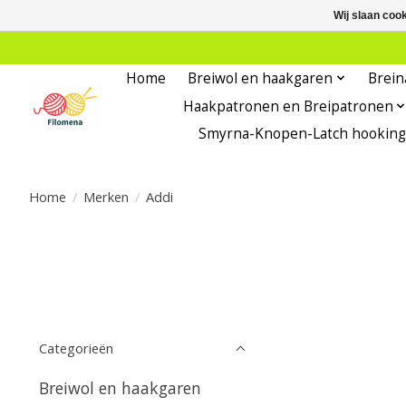
Wij slaan coo
Home
Breiwol en haakgaren
Brein
Haakpatronen en Breipatronen
Smyrna-Knopen-Latch hooking
Home
/
Merken
/
Addi
Categorieën
Breiwol en haakgaren