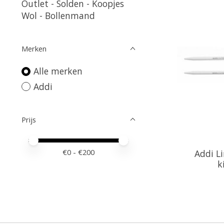
Outlet - Solden - Koopjes
Wol - Bollenmand
Merken
Alle merken
Addi
Prijs
Minimale prijswaarde
Price maximum value
€
0
- €
200
Addi L
k