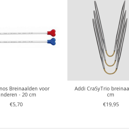
inos Breinaalden voor
Addi CraSyTrio breina
inderen - 20 cm
cm
€5,70
€19,95