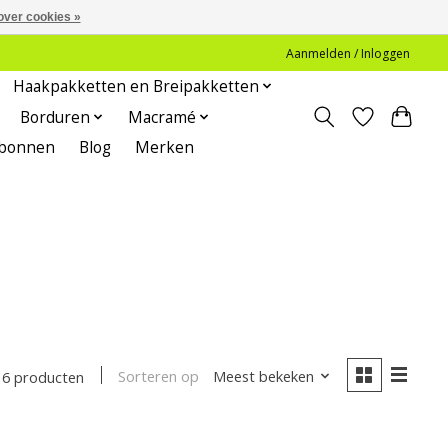
over cookies »
Aanmelden / Inloggen
Haakpakketten en Breipakketten
Borduren
Macramé
bonnen
Blog
Merken
Sorteren op
Meest bekeken
6 producten