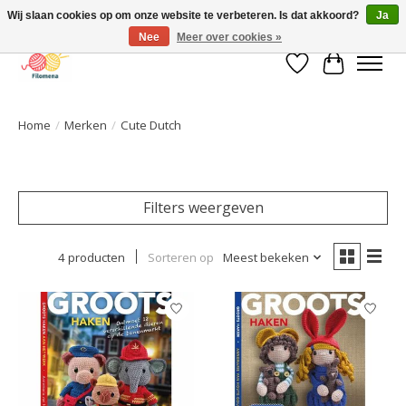
Wij slaan cookies op om onze website te verbeteren. Is dat akkoord?
Ja
Nee
Meer over cookies »
Verlanglijst
Winkelwa
Home
/
Merken
/
Cute Dutch
Filters weergeven
4 producten
Sorteren op
Meest bekeken