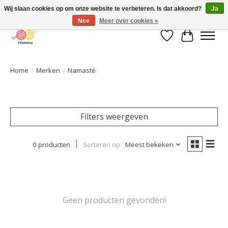
Wij slaan cookies op om onze website te verbeteren. Is dat akkoord?
Ja
Nee
Meer over cookies »
Verlanglijst
Winkelwa
Home
/
Merken
/
Namasté
Filters weergeven
0 producten
Sorteren op
Meest bekeken
Geen producten gevonden!