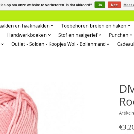
kies op om onze website te verbeteren. Is dat akkoord?
Ja
Nee
Meer 
aalden en haaknaalden
Toebehoren breien en haken
Handwerkboeken
Stof en naaigerief
Punchen
Outlet - Solden - Koopjes Wol - Bollenmand
Cadeau
DM
Ro
Artike
€3,2