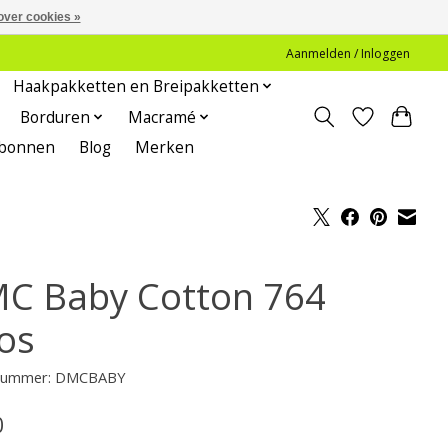
over cookies »
Aanmelden / Inloggen
Haakpakketten en Breipakketten
Borduren
Macramé
bonnen
Blog
Merken
C Baby Cotton 764
os
lnummer: DMCBABY
0