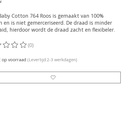
w
aby Cotton 764 Roos is gemaakt van 100%
n en is niet gemerceriseerd. De draad is minder
aid, hierdoor wordt de draad zacht en flexibeler.
(0)
oordeling van dit product is
0
van de 5
t op voorraad
(Levertijd:2-3 werkdagen)