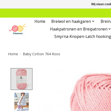
Wij slaan coo
Home
Breiwol en haakgaren
Brein
Haakpatronen en Breipatronen
Smyrna-Knopen-Latch hooking
Home
/
Baby Cotton 764 Roos
Product image slideshow Items