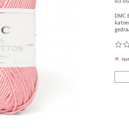
Incl. bt
DMC B
katoe
gedra
De be
Nie