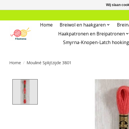
Wij slaan coo
Home
Breiwol en haakgaren
Brein
Haakpatronen en Breipatronen
Smyrna-Knopen-Latch hooking
Home
/
Mouliné Splijtzijde 3801
Product image slideshow Items