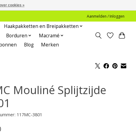
over cookies »
Aanmelden / Inloggen
Haakpakketten en Breipakketten
Borduren
Macramé
bonnen
Blog
Merken
C Mouliné Splijtzijde
01
lnummer: 117MC-3801
0