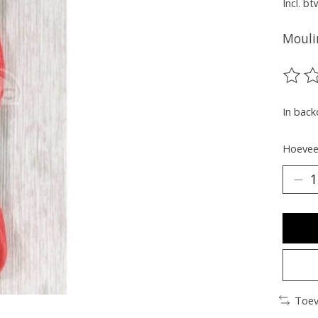
Incl. bt
Mouli
De be
In bac
Hoeveel
Toev