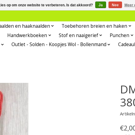
kies op om onze website te verbeteren. Is dat akkoord?
Ja
Nee
Meer 
aalden en haaknaalden
Toebehoren breien en haken
Handwerkboeken
Stof en naaigerief
Punchen
Outlet - Solden - Koopjes Wol - Bollenmand
Cadeau
DM
38
Artike
€2,0