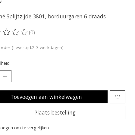
w
né Splijtzijde 3801, borduurgaren 6 draads
(0)
oordeling van dit product is
0
van de 5
korder
(Levertijd:2-3 werkdagen)
heid:
Toevoegen aan winkelwagen
Plaats bestelling
oegen om te vergelijken