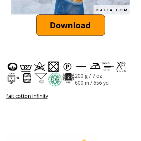
200 g / 7 oz
600 m / 656 yd
fait cotton infinity