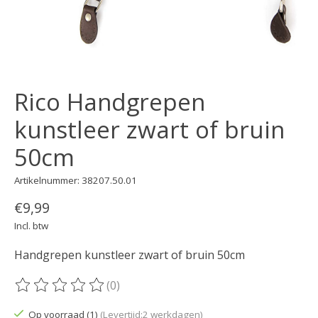
Rico Handgrepen
kunstleer zwart of bruin
50cm
Artikelnummer: 38207.50.01
€9,99
Incl. btw
Handgrepen kunstleer zwart of bruin 50cm
(0)
De beoordeling van dit product is
0
van de 5
Op voorraad (1)
(Levertijd:2 werkdagen)