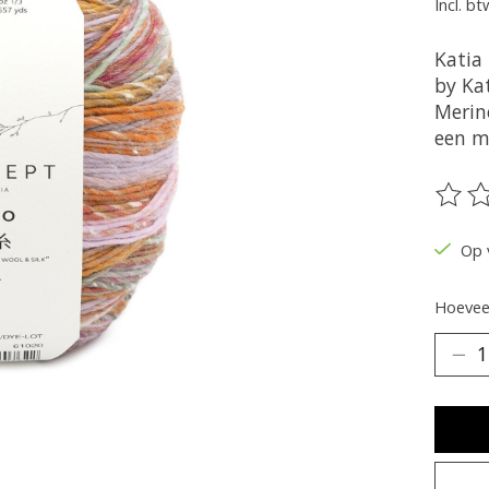
Incl. bt
Katia
by Ka
Merino
een m
De be
Op 
Hoeveel