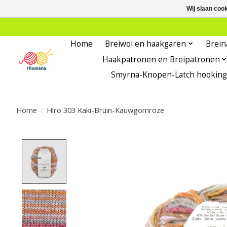
Wij slaan coo
Home
Breiwol en haakgaren
Brein
Haakpatronen en Breipatronen
Smyrna-Knopen-Latch hooking
Home
/
Hiro 303 Kaki-Bruin-Kauwgomroze
Product image slideshow Items