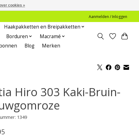
over cookies »
Aanmelden / Inloggen
Haakpakketten en Breipakketten
Borduren
Macramé
bonnen
Blog
Merken
tia Hiro 303 Kaki-Bruin-
uwgomroze
lnummer: 1349
95