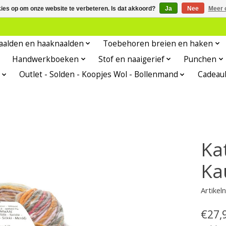
kies op om onze website te verbeteren. Is dat akkoord?
Ja
Nee
Meer 
aalden en haaknaalden
Toebehoren breien en haken
Handwerkboeken
Stof en naaigerief
Punchen
Outlet - Solden - Koopjes Wol - Bollenmand
Cadeau
Ka
Ka
Artike
€27,