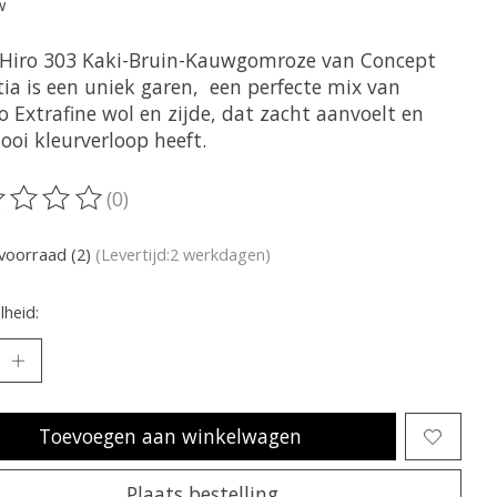
w
 Hiro 303 Kaki-Bruin-Kauwgomroze van Concept
tia is een uniek garen, een perfecte mix van
 Extrafine wol en zijde, dat zacht aanvoelt en
ooi kleurverloop heeft.
(0)
oordeling van dit product is
0
van de 5
voorraad (2)
(Levertijd:2 werkdagen)
heid:
Toevoegen aan winkelwagen
Plaats bestelling