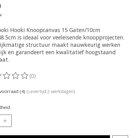
9
w
ooki Hooki Knoopcanvas 15 Gaten/10cm
48.5cm is ideaal voor veeleisende knoopprojecten.
lijkmatige structuur maakt nauwkeurig werken
ijk en garandeert een kwalitatief hoogstaand
aat.
(0)
oordeling van dit product is
0
van de 5
voorraad (4)
(Levertijd:2 werkdagen)
heid: