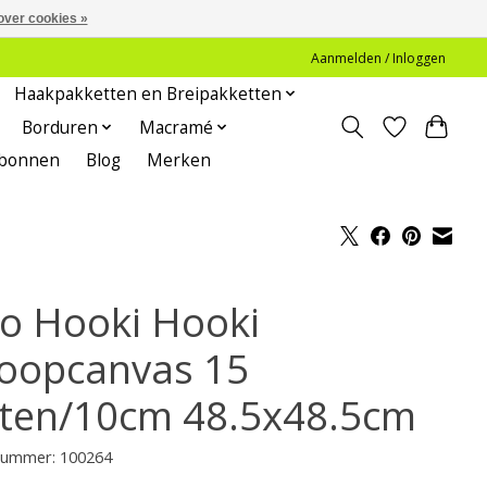
over cookies »
Aanmelden / Inloggen
Haakpakketten en Breipakketten
Borduren
Macramé
bonnen
Blog
Merken
co Hooki Hooki
oopcanvas 15
ten/10cm 48.5x48.5cm
lnummer: 100264