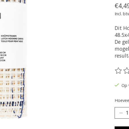
€4,4
Incl. bt
Dit H
48.5x
De ge
mogel
result
De be
Op 
Hoeveel