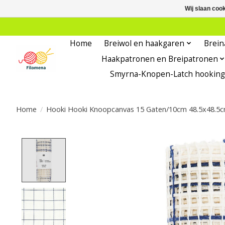
Wij slaan coo
Home
Breiwol en haakgaren
Brein
Haakpatronen en Breipatronen
Smyrna-Knopen-Latch hooking
Home
/
Hooki Hooki Knoopcanvas 15 Gaten/10cm 48.5x48.5
Product image slideshow Items