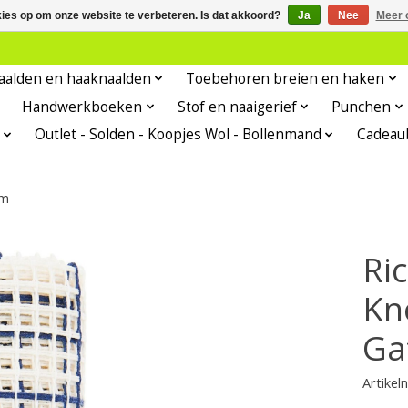
kies op om onze website te verbeteren. Is dat akkoord?
Ja
Nee
Meer 
aalden en haaknaalden
Toebehoren breien en haken
Handwerkboeken
Stof en naaigerief
Punchen
Outlet - Solden - Koopjes Wol - Bollenmand
Cadeau
cm
Ri
Kn
Ga
Artike