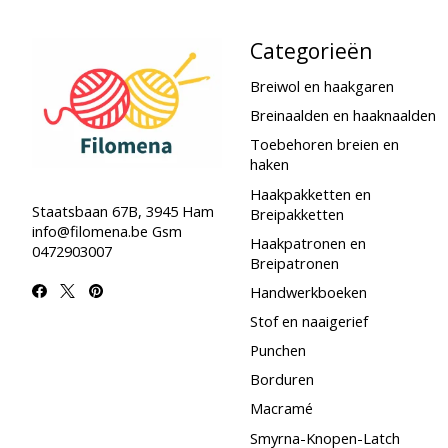
Categorieën
Breiwol en haakgaren
Breinaalden en haaknaalden
Toebehoren breien en
haken
Haakpakketten en
Staatsbaan 67B, 3945 Ham
Breipakketten
info@filomena.be
Gsm
Haakpatronen en
0472903007
Breipatronen
Handwerkboeken
Stof en naaigerief
Punchen
Borduren
Macramé
Smyrna-Knopen-Latch