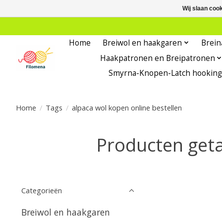
Wij slaan coo
Home
Breiwol en haakgaren
Brein
Haakpatronen en Breipatronen
Smyrna-Knopen-Latch hooking
Home
/
Tags
/
alpaca wol kopen online bestellen
Producten geta
Categorieën
Breiwol en haakgaren