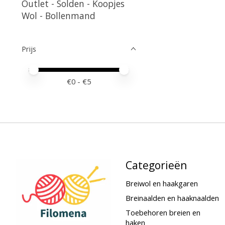
Outlet - Solden - Koopjes
Wol - Bollenmand
Prijs
Minimale prijswaarde
Price maximum value
€
0
- €
5
Categorieën
Breiwol en haakgaren
Breinaalden en haaknaalden
Toebehoren breien en
haken