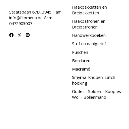
Haakpakketten en
Staatsbaan 67B, 3945 Ham
Breipakketten
info@filomena.be
Gsm
Haakpatronen en
0472903007
Breipatronen
Handwerkboeken
Stof en naaigerief
Punchen
Borduren
Macramé
Smyrna-Knopen-Latch
hooking
Outlet - Solden - Koopjes
Wol - Bollenmand