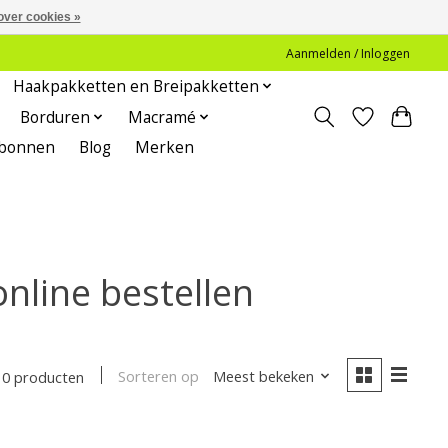
over cookies »
Aanmelden / Inloggen
Haakpakketten en Breipakketten
Borduren
Macramé
bonnen
Blog
Merken
nline bestellen
Sorteren op
Meest bekeken
0 producten