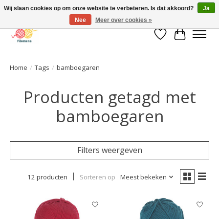
Wij slaan cookies op om onze website te verbeteren. Is dat akkoord?
Ja
Nee
Meer over cookies »
Verlanglijst
Winkelwa
Home
/
Tags
/
bamboegaren
Producten getagd met
bamboegaren
Filters weergeven
12 producten
Sorteren op
Meest bekeken