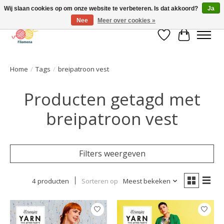
Wij slaan cookies op om onze website te verbeteren. Is dat akkoord?
Ja
Nee
Meer over cookies »
Verlanglijst
Winkelwa
Home
/
Tags
/
breipatroon vest
Producten getagd met
breipatroon vest
Filters weergeven
4 producten
Sorteren op
Meest bekeken