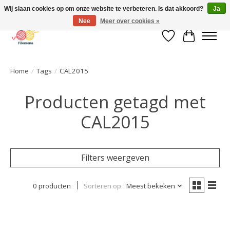
Wij slaan cookies op om onze website te verbeteren. Is dat akkoord?
Ja
Nee
Meer over cookies »
Verlanglijst
Winkelwa
Home
/
Tags
/
CAL2015
Producten getagd met
CAL2015
Filters weergeven
0 producten
Sorteren op
Meest bekeken