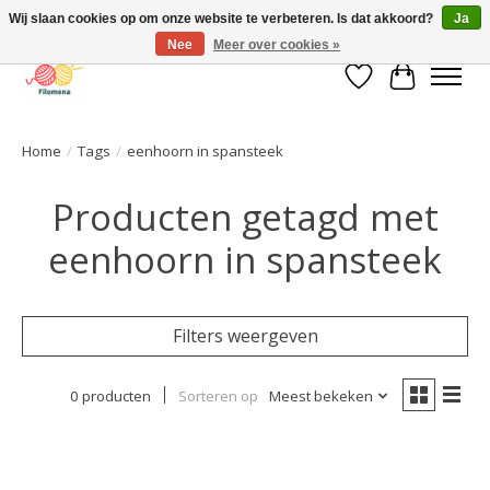
Wij slaan cookies op om onze website te verbeteren. Is dat akkoord?
Ja
Nee
Meer over cookies »
Verlanglijst
Winkelwa
Home
/
Tags
/
eenhoorn in spansteek
Producten getagd met
eenhoorn in spansteek
Filters weergeven
0 producten
Sorteren op
Meest bekeken