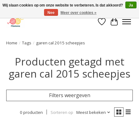
Wij slaan cookies op om onze website te verbeteren. Is dat akkoord?
Ja
Nee
Meer over cookies »
Verlanglijst
Winkelwa
Home
/
Tags
/
garen cal 2015 scheepjes
Producten getagd met
garen cal 2015 scheepjes
Filters weergeven
0 producten
Sorteren op
Meest bekeken