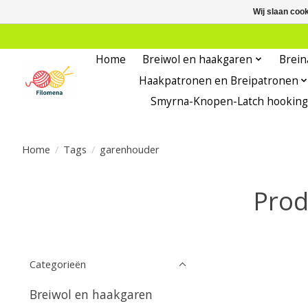
Wij slaan coo
Home
Breiwol en haakgaren
Brein
Haakpatronen en Breipatronen
Smyrna-Knopen-Latch hooking
Home
/
Tags
/
garenhouder
Prod
Categorieën
Breiwol en haakgaren