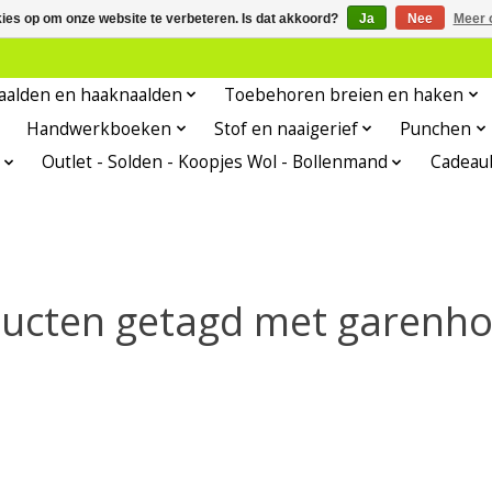
kies op om onze website te verbeteren. Is dat akkoord?
Ja
Nee
Meer 
aalden en haaknaalden
Toebehoren breien en haken
Handwerkboeken
Stof en naaigerief
Punchen
Outlet - Solden - Koopjes Wol - Bollenmand
Cadeau
ucten getagd met garenh