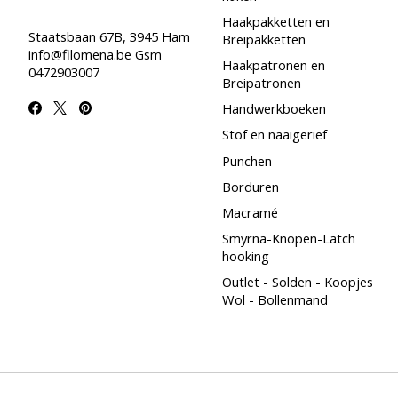
Haakpakketten en
Staatsbaan 67B, 3945 Ham
Breipakketten
info@filomena.be
Gsm
Haakpatronen en
0472903007
Breipatronen
Handwerkboeken
Stof en naaigerief
Punchen
Borduren
Macramé
Smyrna-Knopen-Latch
hooking
Outlet - Solden - Koopjes
Wol - Bollenmand