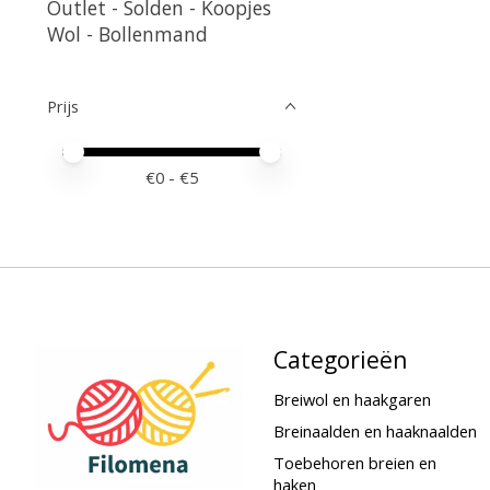
Outlet - Solden - Koopjes
Wol - Bollenmand
Prijs
Minimale prijswaarde
Price maximum value
€
0
- €
5
Categorieën
Breiwol en haakgaren
Breinaalden en haaknaalden
Toebehoren breien en
haken