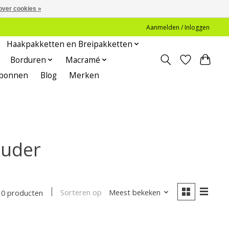
over cookies »
Aanmelden / Inloggen
Haakpakketten en Breipakketten
Borduren
Macramé
bonnen
Blog
Merken
ouder
Sorteren op
Meest bekeken
0 producten