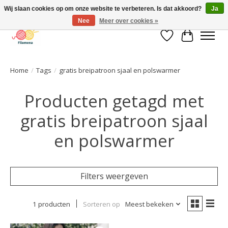
Wij slaan cookies op om onze website te verbeteren. Is dat akkoord?
Ja
Nee
Meer over cookies »
Verlanglijst
Winkelwa
Home
/
Tags
/
gratis breipatroon sjaal en polswarmer
Producten getagd met
gratis breipatroon sjaal
en polswarmer
Filters weergeven
1 producten
Sorteren op
Meest bekeken