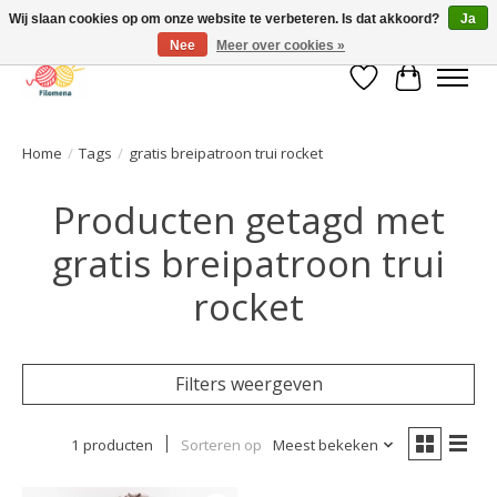
Wij slaan cookies op om onze website te verbeteren. Is dat akkoord?
Ja
Nee
Meer over cookies »
Verlanglijst
Winkelwa
Home
/
Tags
/
gratis breipatroon trui rocket
Producten getagd met
gratis breipatroon trui
rocket
Filters weergeven
1 producten
Sorteren op
Meest bekeken