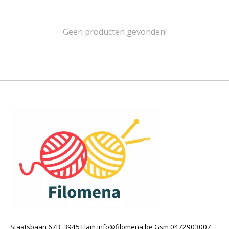
Geen producten gevonden!
Staatsbaan 67B, 3945 Ham
info@filomena.be
Gsm 0472903007