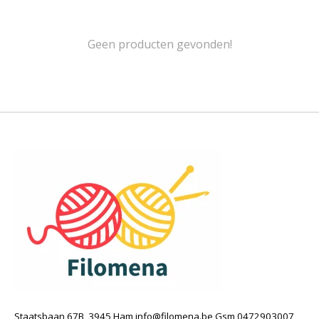
Geen producten gevonden!
Staatsbaan 67B, 3945 Ham
info@filomena.be
Gsm 0472903007