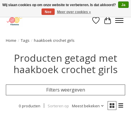
Wij slaan cookies op om onze website te verbeteren. Is dat akkoord?
Ja
Nee
Meer over cookies »
Verlanglijst
Winkelwa
Home
/
Tags
/
haakboek crochet girls
Producten getagd met
haakboek crochet girls
Filters weergeven
0 producten
Sorteren op
Meest bekeken