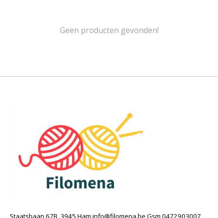
Geen producten gevonden!
Staatsbaan 67B, 3945 Ham
info@filomena.be
Gsm 0472903007