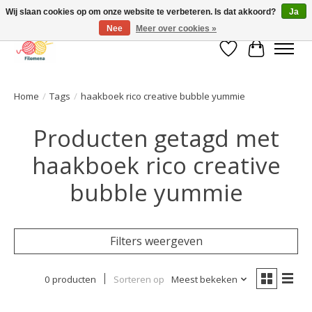
Wij slaan cookies op om onze website te verbeteren. Is dat akkoord?
Ja
Nee
Meer over cookies »
Verlanglijst
Winkelwa
Home
/
Tags
/
haakboek rico creative bubble yummie
Producten getagd met
haakboek rico creative
bubble yummie
Filters weergeven
0 producten
Sorteren op
Meest bekeken