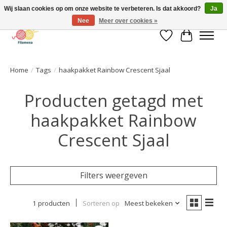
Wij slaan cookies op om onze website te verbeteren. Is dat akkoord?
Ja
Nee
Meer over cookies »
Verlanglijst
Winkelwa
Home
/
Tags
/
haakpakket Rainbow Crescent Sjaal
Producten getagd met
haakpakket Rainbow
Crescent Sjaal
Filters weergeven
1 producten
Sorteren op
Meest bekeken