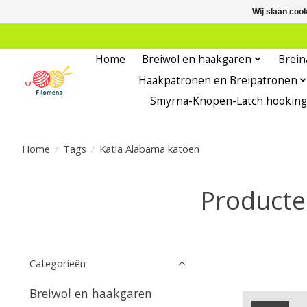
Wij slaan coo
Home
Breiwol en haakgaren
Brein
Haakpatronen en Breipatronen
Smyrna-Knopen-Latch hooking
Home
/
Tags
/
Katia Alabama katoen
Producte
Categorieën
Breiwol en haakgaren