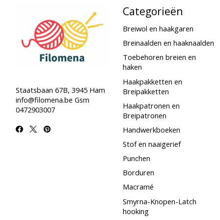
Categorieën
Breiwol en haakgaren
Breinaalden en haaknaalden
Toebehoren breien en
haken
Haakpakketten en
Staatsbaan 67B, 3945 Ham
Breipakketten
info@filomena.be
Gsm
Haakpatronen en
0472903007
Breipatronen
Handwerkboeken
Stof en naaigerief
Punchen
Borduren
Macramé
Smyrna-Knopen-Latch
hooking