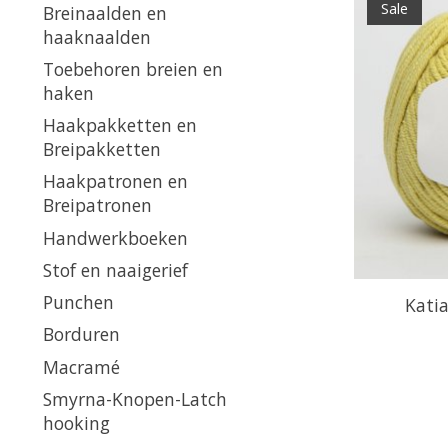
Sale
Breinaalden en
haaknaalden
Toebehoren breien en
haken
Haakpakketten en
Breipakketten
Haakpatronen en
Breipatronen
Handwerkboeken
Stof en naaigerief
Punchen
Katia
Borduren
Macramé
Smyrna-Knopen-Latch
hooking