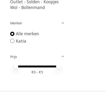
Outlet - Solden - Koopjes
Wol - Bollenmand
Merken
Alle merken
Katia
Prijs
Minimale prijswaarde
Price maximum value
€
0
- €
5