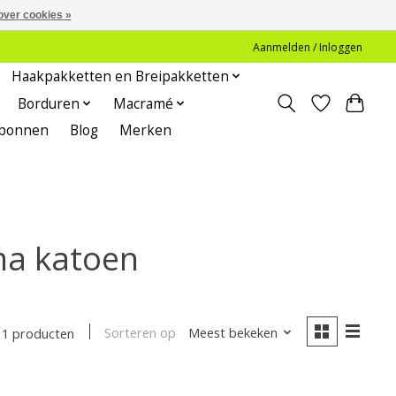
over cookies »
Aanmelden / Inloggen
Haakpakketten en Breipakketten
Borduren
Macramé
bonnen
Blog
Merken
ma katoen
Sorteren op
Meest bekeken
1 producten