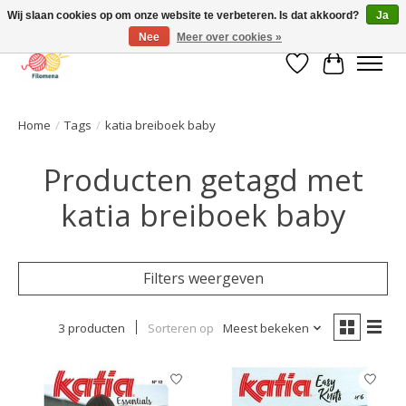
Wij slaan cookies op om onze website te verbeteren. Is dat akkoord?
Ja
Nee
Meer over cookies »
Verlanglijst
Winkelwa
Home
/
Tags
/
katia breiboek baby
Producten getagd met
katia breiboek baby
Filters weergeven
3 producten
Sorteren op
Meest bekeken