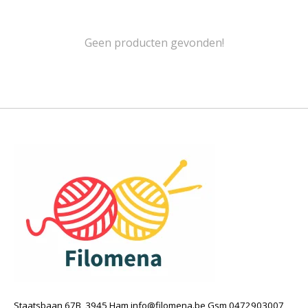
Geen producten gevonden!
Staatsbaan 67B, 3945 Ham
info@filomena.be
Gsm 0472903007