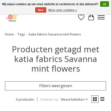
Wij slaan cookies op om onze website te verbeteren. Is dat akkoord?
Ja
Nee
Meer over cookies »
Verlanglijst
Winkelwa
Home
/
Tags
/
katia fabrics Savanna mint flowers
Producten getagd met
katia fabrics Savanna
mint flowers
Filters weergeven
0 producten
Sorteren op
Meest bekeken