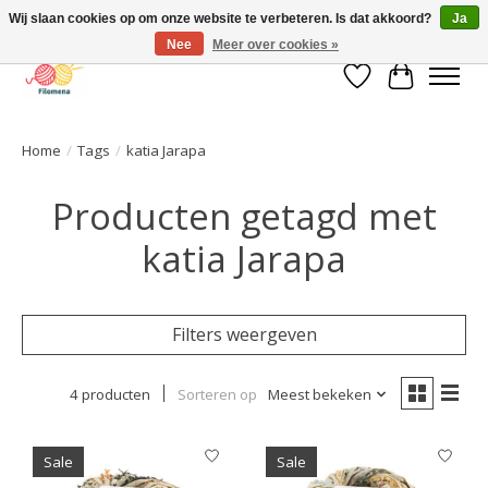
Wij slaan cookies op om onze website te verbeteren. Is dat akkoord?
Ja
Nee
Meer over cookies »
Verlanglijst
Winkelwa
Home
/
Tags
/
katia Jarapa
Producten getagd met
katia Jarapa
Filters weergeven
4 producten
Sorteren op
Meest bekeken
Sale
Sale