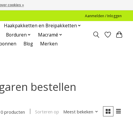
over cookies »
Aanmelden / Inloggen
Haakpakketten en Breipakketten
Borduren
Macramé
bonnen
Blog
Merken
garen bestellen
Sorteren op
Meest bekeken
0 producten