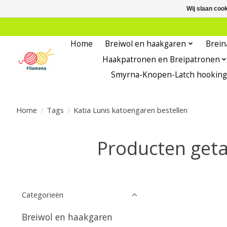
Wij slaan coo
Home
Breiwol en haakgaren
Brein
Haakpatronen en Breipatronen
Smyrna-Knopen-Latch hooking
Home
/
Tags
/
Katia Lunis katoengaren bestellen
Producten geta
Categorieën
Breiwol en haakgaren