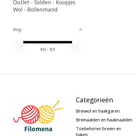
Outlet - Solden - Koopjes
Wol - Bollenmand
Prijs
Minimale prijswaarde
Price maximum value
€
0
- €
5
Categorieën
Breiwol en haakgaren
Breinaalden en haaknaalden
Toebehoren breien en
haken