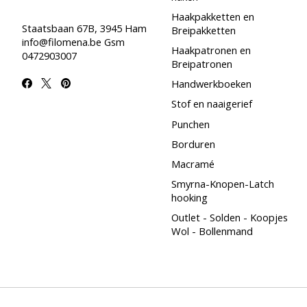
Haakpakketten en
Staatsbaan 67B, 3945 Ham
Breipakketten
info@filomena.be
Gsm
Haakpatronen en
0472903007
Breipatronen
Handwerkboeken
Stof en naaigerief
Punchen
Borduren
Macramé
Smyrna-Knopen-Latch
hooking
Outlet - Solden - Koopjes
Wol - Bollenmand